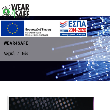
WEAR4SAFE
Αρχική
/
Νέα